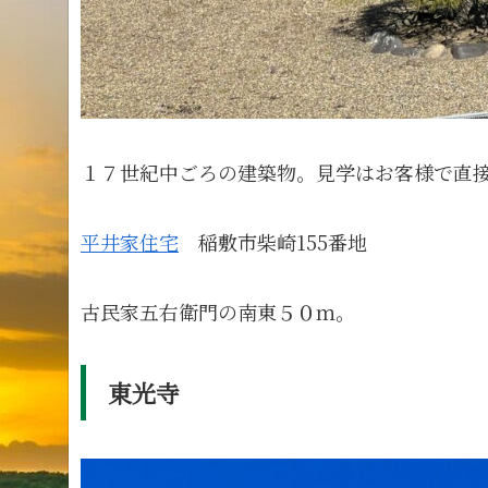
１７世紀中ごろの建築物。見学はお客様で直
平井家住宅
稲敷市柴崎155番地
古民家五右衛門の南東５０ｍ。
東光寺