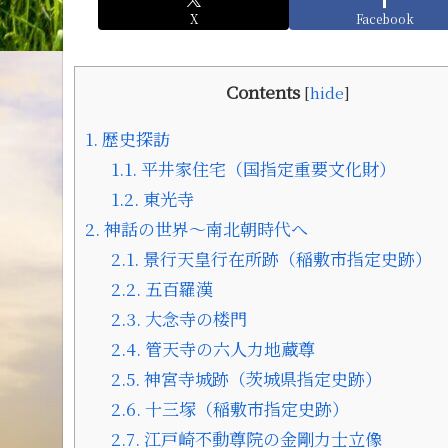
X
Facebook
Contents
[
hide
]
1.
歴史探訪
1.1.
平井家住宅（国指定重要文化財）
1.2.
東光寺
2.
神話の世界～南北朝時代へ
2.1.
景行天皇行在所跡（稲敷市指定史跡）
2.2.
五百羅漢
2.3.
大念寺の楼門
2.4.
管天寺の六人力地蔵尊
2.5.
神宮寺城跡（茨城県指定史跡）
2.6.
十三塚（稲敷市指定史跡）
2.7.
江戸崎不動尊院の金剛力士立像