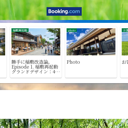
ゴルフ
歴史
IPF
稲敷周辺のゴルフ場
古民家五右衛門の歴史
（
ード
店