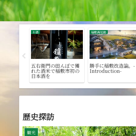
観光
稲敷再起動
改造論。
歴史探訪
勝手に稲敷改造論。
2. 稲敷再生・
Episode 4. 稲敷フ
獲得スキーム
バレー構想
歴史探訪
観光