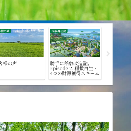
 Japan
稲敷再起動
二拠点生活
社）染谷五右エ門商
勝手に稲敷改造論。
二拠点生活
について
Episode 3. エアポート
シティ構想に全力で乗
れ！