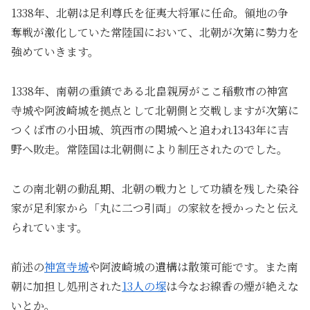
1338年、北朝は足利尊氏を征夷大将軍に任命。領地の争
奪戦が激化していた常陸国において、北朝が次第に勢力を
強めていきます。
1338年、南朝の重鎮である北畠親房がここ稲敷市の神宮
寺城や阿波崎城を拠点として北朝側と交戦しますが次第に
つくば市の小田城、筑西市の関城へと追われ1343年に吉
野へ敗走。常陸国は北朝側により制圧されたのでした。
この南北朝の動乱期、北朝の戦力として功績を残した染谷
家が足利家から「丸に二つ引両」の家紋を授かったと伝え
られています。
前述の
神宮寺城
や阿波崎城の遺構は散策可能です。また南
朝に加担し処刑された
13人の塚
は今なお線香の煙が絶えな
いとか。