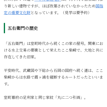
り新しい建物ですが、ほぼ改築されていなかったため
国指
定の重要文化財
となっています。（見学は要予約）
五右衛門の歴史
「五右衛門」は室町時代から続くこの家の屋号。関東にお
ける水上交易の要衝として栄えたここ柴崎で、大地と共に
存在してきた旧家。
平安時代、武蔵国や下総から石岡の国府へ続く道は、ここ
柴崎からは水路で霞ヶ浦を縦断するルートだったといいま
す。
室町幕府の足利家と同じ家紋「丸に二つ引両」。