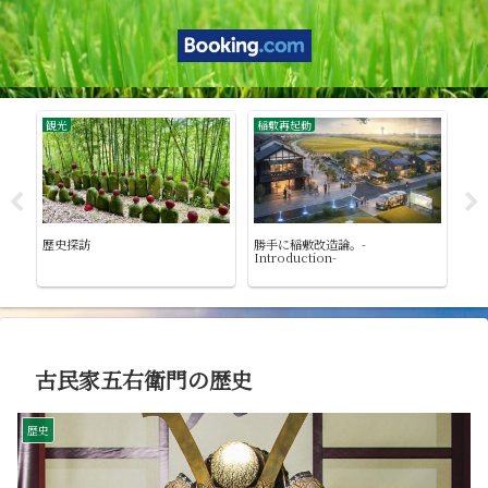
稲敷再起動
photo
施
勝手に稲敷改造論。Episode 1. 稲
Photo
館
敷再起動グランドデザイン：4つの
エンジンで「稼ぐ市」へ
古民家五右衛門の歴史
歴史