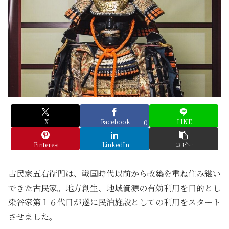
X
Facebook
LINE
0
Pinterest
LinkedIn
コピー
古民家五右衛門は、戦国時代以前から改築を重ね住み継い
できた古民家。地方創生、地域資源の有効利用を目的とし
染谷家第１６代目が遂に民泊施設としての利用をスタート
させました。