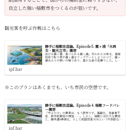
自立した強い稲敷市をつくるのが狙いです。
観光客を呼ぶ作戦はこちら
勝手に稲敷改造論。Episode 5. 霞ヶ浦「水再
生・観光立市」構想
泳げる霞ヶ浦、食べられる霞ヶ浦。失われた30年を、最新
技術で取り戻す霞ヶ浦をアップデートしようかつて、霞ヶ
浦は人々の憩いの場であり、豊かな食の宝庫でした。しか
し、長年の水質悪化により、私たちは湖から目を背けて来
なかったでしょうか。 私は、高…
ipf.bar
※このプランはあくまでも、いち市民の空想です。
勝手に稲敷改造論。Episode 4. 稲敷フードバレ
ー構想
「守るだけ」の農業は、もう限界です。高齢化、後継者不
足、耕作放棄地の増加……。しかし、稲敷には広大な農地
と、圏央道4車線化、そして成田空港30分という圧倒的なポ
テンシャルがあります。この恵まれた環境を、高市政権が
掲げる「食料安全保障」の最重…
ipf.bar