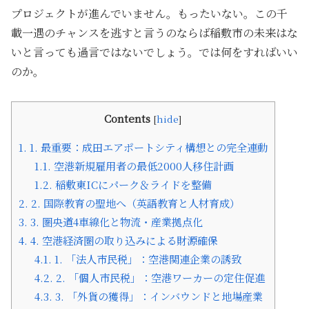
プロジェクトが進んでいません。もったいない。この千
載一遇のチャンスを逃すと言うのならば稲敷市の未来はな
いと言っても過言ではないでしょう。では何をすればいい
のか。
Contents
[
hide
]
1.
1. 最重要：成田エアポートシティ構想との完全連動
1.1.
空港新規雇用者の最低2000人移住計画
1.2.
稲敷東ICにパーク＆ライドを整備
2.
2. 国際教育の聖地へ（英語教育と人材育成）
3.
3. 圏央道4車線化と物流・産業拠点化
4.
4. 空港経済圏の取り込みによる財源確保
4.1.
1. 「法人市民税」：空港関連企業の誘致
4.2.
2. 「個人市民税」：空港ワーカーの定住促進
4.3.
3. 「外貨の獲得」：インバウンドと地場産業