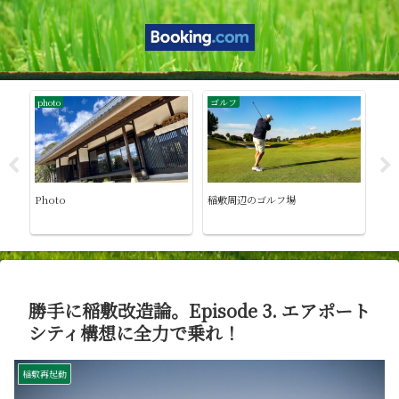
photo
ゴルフ
稲
6.
Photo
稲敷周辺のゴルフ場
勝手
ル
敷
勝手に稲敷改造論。Episode 3. エアポート
シティ構想に全力で乗れ！
稲敷再起動