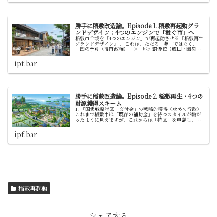
勝手に稲敷改造論。Episode 1. 稲敷再起動グラ
ンドデザイン：4つのエンジンで「稼ぐ市」へ
稲敷市全域を「4つのエンジン」で再起動させる『稲敷再生
グランドデザイン』。 これは、ただの「夢」ではなく、
「国の予算（高市政権）」×「地理的優位（成田・圏央
道）」×「地域の個性」を掛け合わせた、極めて現実的か
つ戦略的な設計図ではないかと！【…
ipf.bar
勝手に稲敷改造論。Episode 2. 稲敷再生・4つの
財源獲得スキーム
1. 「国家戦略特区・交付金」の戦略的獲得（攻めの行政）
これまで稲敷市は「既存の補助金」を待つスタイルが軸だ
ったように見えますが、これからは「特区」を申請し、大
きな予算枠をもぎ取ることに挑戦してみてはどうでしょう
か。デジタル田園都市国家構想…
ipf.bar
稲敷再起動
シェアする