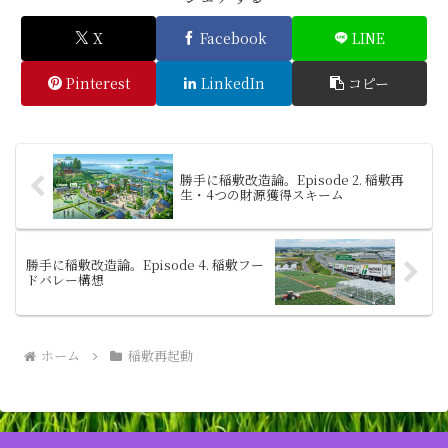
X
Facebook
LINE
Pinterest
LinkedIn
コピー
勝手に稲敷改造論。Episode 2. 稲敷再
生・4つの財源獲得スキーム
勝手に稲敷改造論。Episode 4. 稲敷フー
ドバレー構想
ホーム
稲敷再起動