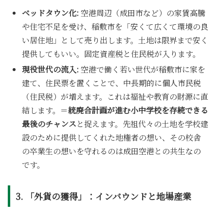
ベッドタウン化:
空港周辺（成田市など）の家賃高騰
や住宅不足を受け、稲敷市を「安くて広くて環境の良
い居住地」として売り出します。土地は限界まで安く
提供してもいい。固定資産税と住民税が入ります。
現役世代の流入:
空港で働く若い世代が稲敷市に家を
建て、住民票を置くことで、中長期的に個人市民税
（住民税）が増えます。これは福祉や教育の財源に直
結します。＝
統廃合計画が進む小中学校を存続できる
最後のチャンス
と捉えます。先祖代々の土地を学校建
設のために提供してくれた地権者の想い、その校舎
の卒業生の想いを守れるのは成田空港との共生なの
です。
3. 「外貨の獲得」：インバウンドと地場産業