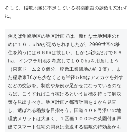
そして、稲敷地域に不足している娯楽施設の誘致も忘れず
に。
例えば角崎地区の地区計画では、新たな土地利用のた
めに１６．５haが定められましたが、2000世帯の移
住を賄うには６６haは欲しい。しかも宅地だけで６６
ha、インフラ用地を考慮して１００haを用意しよう
（東京ドーム２０個分、稲敷工業団地の約３倍）。ま
た稲敷東ICから少なくとも半径５kmはアミカケを外す
などの交渉を。制度や条例が足かせになっているのな
らば、こうすればこう稼げるという目標を持って解決
策を見出すべき。地区計画と都市計画を１から見直
し、選ばれる稲敷を目指そう。国道４０８号沿いの地
理的メリットは大きく、１区画１００坪の菜園付き戸
建てスマート住宅の開発は衰退する稲敷の特効薬かも