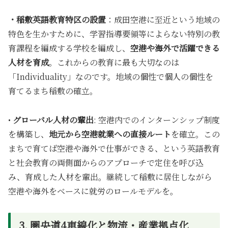
・稲敷英語教育特区の設置
：成田空港に至近という地域の
特色を生かすために、学習指導要領等によらない特別の教
育課程を編成する学校を編成し、
空港や海外で活躍できる
人材を育成
。これからの教育に最も大切なのは
「Individuality」なのです。地域の個性で個人の個性を
育てるまち稲敷の確立。
•
グローバル人材の輩出
: 空港内でのインターンシップ制度
を構築し、
地元から空港就業への直接ルート
を確立。この
まちで育てば空港や海外で仕事ができる、という英語教育
と社会教育の両側面からのアプローチで定住を呼び込
み、育成した人材を輩出。継続して稲敷に居住しながら
空港や海外をベースに就労のロールモデルを。
3. 圏央道4車線化と物流・産業拠点化