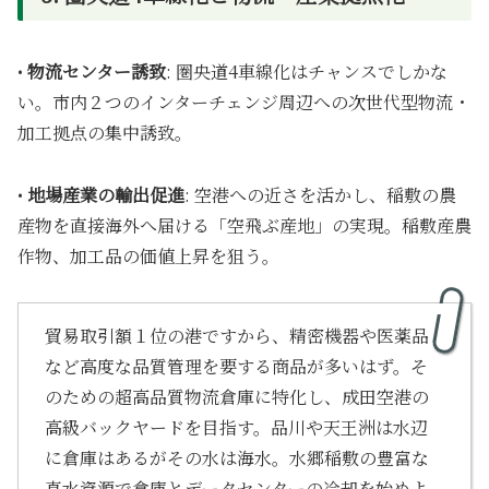
•
物流センター誘致
: 圏央道4車線化はチャンスでしかな
い。市内２つのインターチェンジ周辺への次世代型物流・
加工拠点の集中誘致。
•
地場産業の輸出促進
: 空港への近さを活かし、稲敷の農
産物を直接海外へ届ける「空飛ぶ産地」の実現。稲敷産農
作物、加工品の価値上昇を狙う。
貿易取引額１位の港ですから、精密機器や医薬品
など高度な品質管理を要する商品が多いはず。そ
のための超高品質物流倉庫に特化し、成田空港の
高級バックヤードを目指す。品川や天王洲は水辺
に倉庫はあるがその水は海水。水郷稲敷の豊富な
真水資源で倉庫とデータセンターの冷却を始めよ